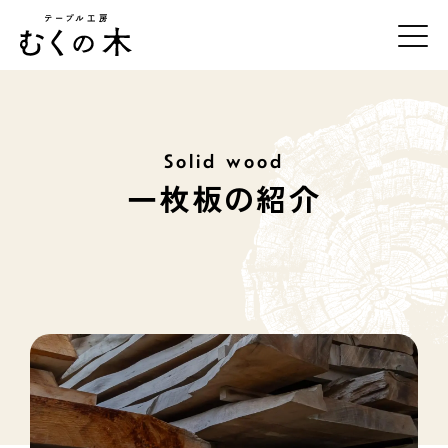
Solid wood
テーブル工房むくの木について
一枚板の紹介
一枚板の紹介
事例紹介
オーダーの流れ
お手入れ方法
店舗・アクセス
お問合せ