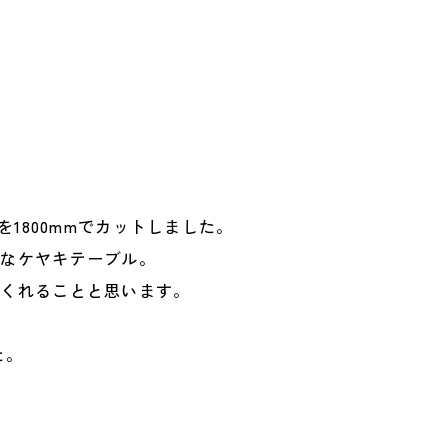
。
を1800mmでカットしました。
きなケヤキテーブル。
てくれることと思います。
た。
。