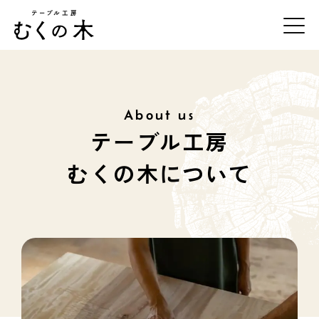
About us
テーブル工房むくの木について
テーブル工房
一枚板の紹介
むくの木について
事例紹介
オーダーの流れ
お手入れ方法
店舗・アクセス
お問合せ